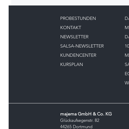
PROBESTUNDEN
D
KONTAKT
M
NEWSLETTER
D
SALSA-NEWSLETTER
1
KUNDENCENTER
M
KURSPLAN
S
E
W
majema GmbH & Co. KG
Glückaufsegenstr. 82
44265 Dortmund