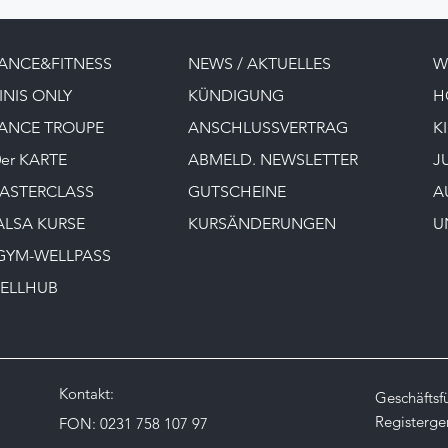
ANCE&FITNESS
NEWS / AKTUELLES
W
INIS ONLY
KÜNDIGUNG
H
ANCE TROUPE
ANSCHLUSSVERTRAG
K
0er KARTE
ABMELD. NEWSLETTER
J
ASTERCLASS
GUTSCHEINE
A
ALSA KURSE
KURSÄNDERUNGEN
U
GYM-WELLPASS
ELLHUB
Kontakt:
Geschäftsf
Registerge
FON:
0231 758 107 97