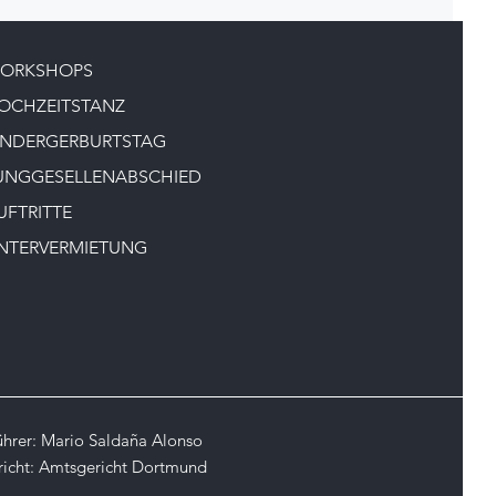
ORKSHOPS
OCHZEITSTANZ
INDERGERBURTSTAG
UNGGESELLENABSCHIED
UFTRITTE
NTERVERMIETUNG
ührer: Mario Saldaña Alonso
richt: Amtsgericht Dortmund