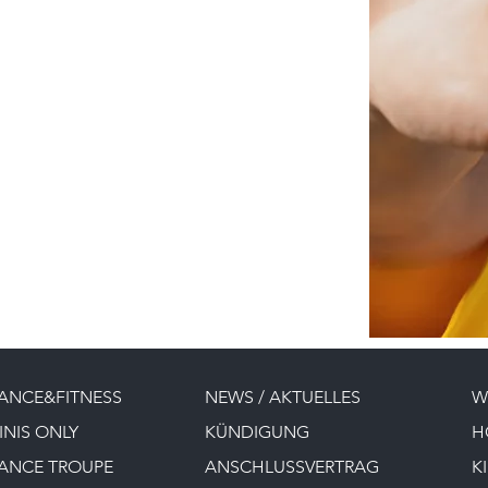
ANCE&FITNESS
NEWS / AKTUELLES
W
INIS ONLY
KÜNDIGUNG
H
ANCE TROUPE
ANSCHLUSSVERTRAG
K