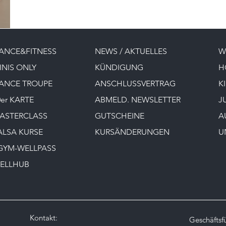
ANCE&FITNESS
NEWS / AKTUELLES
W
INIS ONLY
KÜNDIGUNG
H
ANCE TROUPE
ANSCHLUSSVERTRAG
K
0er KARTE
ABMELD. NEWSLETTER
J
ASTERCLASS
GUTSCHEINE
A
ALSA KURSE
KURSÄNDERUNGEN
U
GYM-WELLPASS
ELLHUB
Kontakt:
Geschäftsf