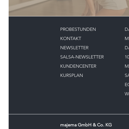
PROBESTUNDEN
D
KONTAKT
M
NEWSLETTER
D
SALSA-NEWSLETTER
1
KUNDENCENTER
M
KURSPLAN
S
E
W
majema GmbH & Co. KG