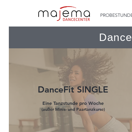
PROBESTUND
Dance
DanceFit SINGLE
Eine Tanzstunde pro Woche
(
außer Mini
s- und Paar
tanzkurse)