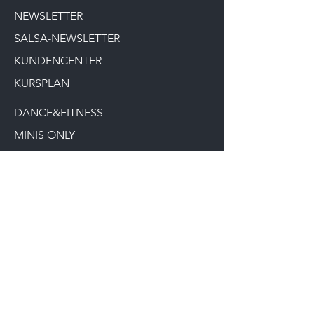
NEWSLETTER
SALSA-NEWSLETTER
KUNDENCENTER
KURSPLAN
DANCE&FITNESS
MINIS ONLY
DANCE TROUPE
10er KARTE
MASTERCLASS
SALSA KURSE
EGYM-WELLPASS
WELLHUB
NEWS / AKTUELLES