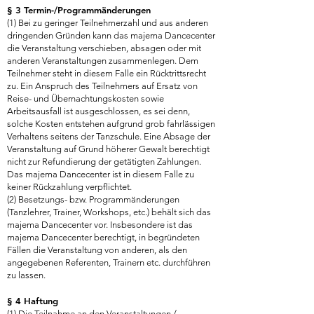
§ 3 Termin-/Programmänderungen
(1) Bei zu geringer Teilnehmerzahl und aus anderen
dringenden Gründen kann das majema Dancecenter
die Veranstaltung verschieben, absagen oder mit
anderen Veranstaltungen zusammenlegen. Dem
Teilnehmer steht in diesem Falle ein Rücktrittsrecht
zu. Ein Anspruch des Teilnehmers auf Ersatz von
Reise- und Übernachtungskosten sowie
Arbeitsausfall ist ausgeschlossen, es sei denn,
solche Kosten entstehen aufgrund grob fahrlässigen
Verhaltens seitens der Tanzschule. Eine Absage der
Veranstaltung auf Grund höherer Gewalt berechtigt
nicht zur Refundierung der getätigten Zahlungen.
Das majema Dancecenter ist in diesem Falle zu
keiner Rückzahlung verpflichtet.
(2) Besetzungs- bzw. Programmänderungen
(Tanzlehrer, Trainer, Workshops, etc.) behält sich das
majema Dancecenter vor. Insbesondere ist das
majema Dancecenter berechtigt, in begründeten
Fällen die Veranstaltung von anderen, als den
angegebenen Referenten, Trainern etc. durchführen
zu lassen.
§ 4 Haftung
(1) Die Teilnahme an den Veranstaltungen /