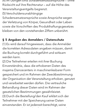
(4) Im Übrigen sind Schadensersatzansprüche – ohne
Rücksicht auf ihre Rechtsnatur – auf die Höhe des
Veranstaltungsentgelts begrenzt.
(5) Verschuldensunabhängige
Schadensersatzansprüche sowie Ansprüche wegen
der Verletzung von Körper, Gesundheit oder Leben
sowie die Vorschriften des Produkthaftungsgesetzes
bleiben von den vorstehenden Ziffern unberührt.
§ 5 Angaben des Anmelders / Datenschutz
(1) Es wird darauf hingewiesen, dass die Anmelder
die korrekten Adressdaten angeben müssen, damit
die Buchung korrekt durchgeführt und wirksam
werden kann.
(2) Die Teilnehmer erteilen mit ihrer Buchung
Einverständnis, dass die erhobenen Daten des
majema Dancecenters in maschinenlesbarer Form
gespeichert und im Rahmen der Zweckbestimmung
der Organisation der Veranstaltung erhoben, genutzt
und verarbeitet werden dürfen. Die vertrauliche
Behandlung dieser Daten wird im Rahmen der
gesetzlichen Bestimmungen gewährleistet.
(3) Durch die Bestellung/den Kauf erklärt sich der
Teilnehmer mit der Speicherung seiner Daten
einverstanden. Er ist jederzeit berechtigt, seine