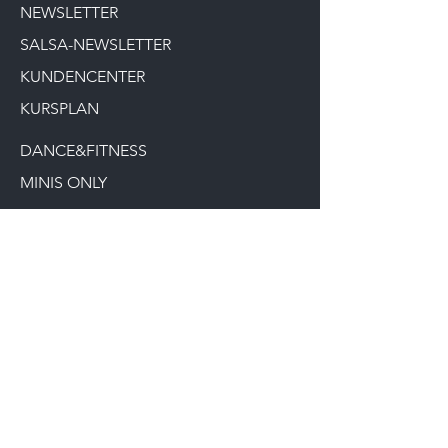
NEWSLETTER
SALSA-NEWSLETTER
KUNDENCENTER
KURSPLAN
DANCE&FITNESS
MINIS ONLY
DANCE TROUPE
10er KARTE
MASTERCLASS
SALSA KURSE
EGYM-WELLPASS
WELLHUB
NEWS / AKTUELLES